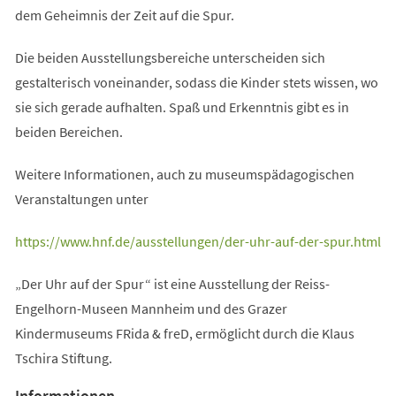
dem Geheimnis der Zeit auf die Spur.
Die beiden Ausstellungsbereiche unterscheiden sich
gestalterisch voneinander, sodass die Kinder stets wissen, wo
sie sich gerade aufhalten. Spaß und Erkenntnis gibt es in
beiden Bereichen.
Weitere Informationen, auch zu museumspädagogischen
Veranstaltungen unter
(Öffnet
https://www.hnf.de/ausstellungen/der-uhr-auf-der-spur.html
in
„Der Uhr auf der Spur“ ist eine Ausstellung der Reiss-
einem
Engelhorn-Museen Mannheim und des Grazer
neuen
Kindermuseums FRida & freD, ermöglicht durch die Klaus
Tab)
Tschira Stiftung.
Informationen