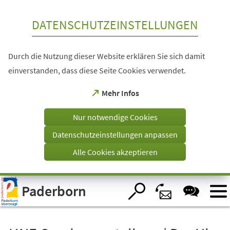
Inhalt anspringen
DATENSCHUTZEINSTELLUNGEN
Durch die Nutzung dieser Website erklären Sie sich damit
einverstanden, dass diese Seite Cookies verwendet.
(Öffnet
Mehr Infos
in
einem
Nur notwendige Cookies
neuen
Tab)
Datenschutzeinstellungen anpassen
Alle Cookies akzeptieren
Visuelle
Paderborn
Assistenzsoftware
öffnen.