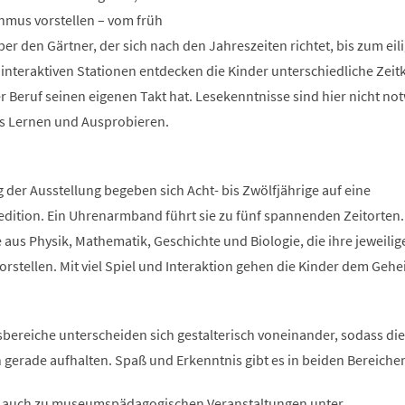
thmus vorstellen – vom früh
r den Gärtner, der sich nach den Jahreszeiten richtet, bis zum eil
nteraktiven Stationen entdecken die Kinder unterschiedliche Zei
r Beruf seinen eigenen Takt hat. Lesekenntnisse sind hier nicht no
es Lernen und Ausprobieren.
g der Ausstellung begeben sich Acht- bis Zwölfjährige auf eine
edition. Ein Uhrenarmband führt sie zu fünf spannenden Zeitorten.
e aus Physik, Mathematik, Geschichte und Biologie, die ihre jeweilig
rstellen. Mit viel Spiel und Interaktion gehen die Kinder dem Geh
bereiche unterscheiden sich gestalterisch voneinander, sodass die
ch gerade aufhalten. Spaß und Erkenntnis gibt es in beiden Bereiche
, auch zu museumspädagogischen Veranstaltungen unter