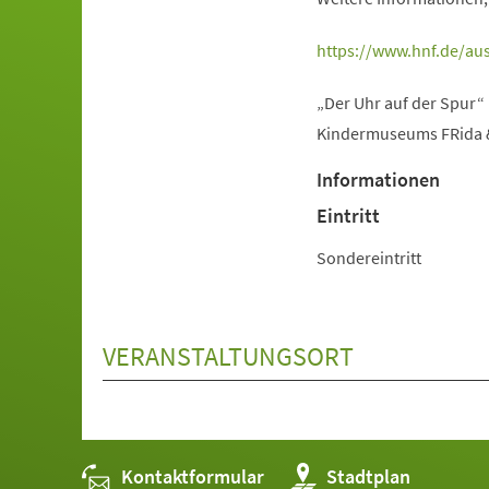
(Öffnet
https://www.hnf.de/aus
in
„Der Uhr auf der Spur“
einem
Kindermuseums FRida & 
neuen
Tab)
Informationen
Eintritt
Sondereintritt
VERANSTALTUNGSORT
Kontaktformular
(Öffnet
Stadtplan