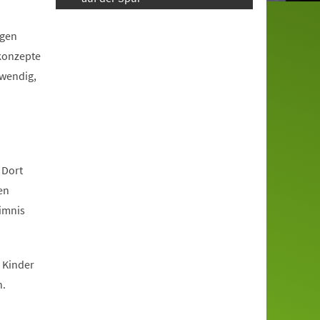
igen
tkonzepte
twendig,
 Dort
en
eimnis
 Kinder
n.