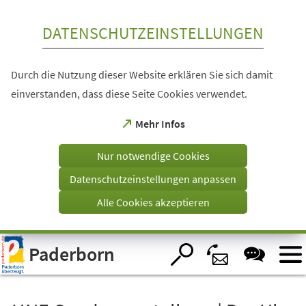
Inhalt anspringen
DATENSCHUTZEINSTELLUNGEN
Durch die Nutzung dieser Website erklären Sie sich damit
einverstanden, dass diese Seite Cookies verwendet.
(Öffnet
Mehr Infos
in
einem
Nur notwendige Cookies
neuen
Tab)
Datenschutzeinstellungen anpassen
Alle Cookies akzeptieren
Visuelle
Paderborn
Assistenzsoftware
öffnen.