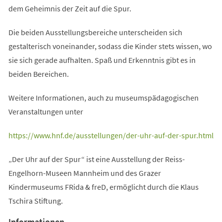
dem Geheimnis der Zeit auf die Spur.
Die beiden Ausstellungsbereiche unterscheiden sich
gestalterisch voneinander, sodass die Kinder stets wissen, wo
sie sich gerade aufhalten. Spaß und Erkenntnis gibt es in
beiden Bereichen.
Weitere Informationen, auch zu museumspädagogischen
Veranstaltungen unter
(Öffnet
https://www.hnf.de/ausstellungen/der-uhr-auf-der-spur.html
in
„Der Uhr auf der Spur“ ist eine Ausstellung der Reiss-
einem
Engelhorn-Museen Mannheim und des Grazer
neuen
Kindermuseums FRida & freD, ermöglicht durch die Klaus
Tab)
Tschira Stiftung.
Informationen