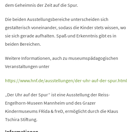
dem Geheimnis der Zeit auf die Spur.
Die beiden Ausstellungsbereiche unterscheiden sich
gestalterisch voneinander, sodass die Kinder stets wissen, wo
sie sich gerade aufhalten. Spaß und Erkenntnis gibt es in
beiden Bereichen.
Weitere Informationen, auch zu museumspädagogischen
Veranstaltungen unter
(Öffnet
https://www.hnf.de/ausstellungen/der-uhr-auf-der-spur.html
in
„Der Uhr auf der Spur“ ist eine Ausstellung der Reiss-
einem
Engelhorn-Museen Mannheim und des Grazer
neuen
Kindermuseums FRida & freD, ermöglicht durch die Klaus
Tab)
Tschira Stiftung.
Informationen