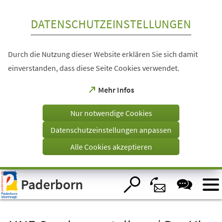
Inhalt anspringen
DATENSCHUTZEINSTELLUNGEN
Durch die Nutzung dieser Website erklären Sie sich damit
einverstanden, dass diese Seite Cookies verwendet.
(Öffnet
Mehr Infos
in
einem
Nur notwendige Cookies
neuen
Tab)
Datenschutzeinstellungen anpassen
Alle Cookies akzeptieren
Visuelle
Paderborn
Assistenzsoftware
öffnen.