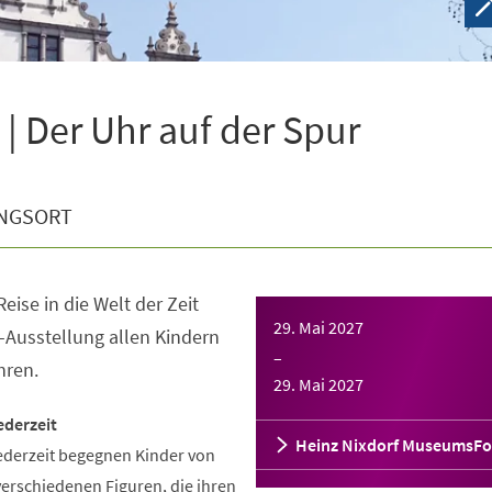
| Der Uhr auf der Spur
NGSORT
eise in die Welt der Zeit
29. Mai 2027
-Ausstellung allen Kindern
–
hren.
29. Mai 2027
ederzeit
Heinz Nixdorf MuseumsF
ederzeit begegnen Kinder von
verschiedenen Figuren, die ihren