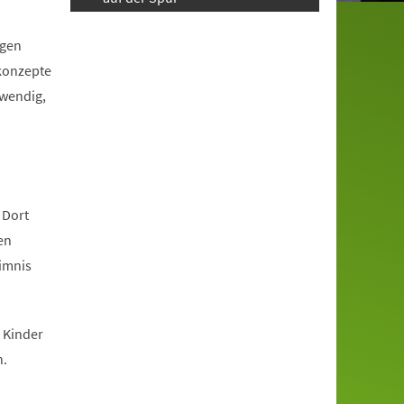
igen
tkonzepte
twendig,
 Dort
en
eimnis
 Kinder
n.