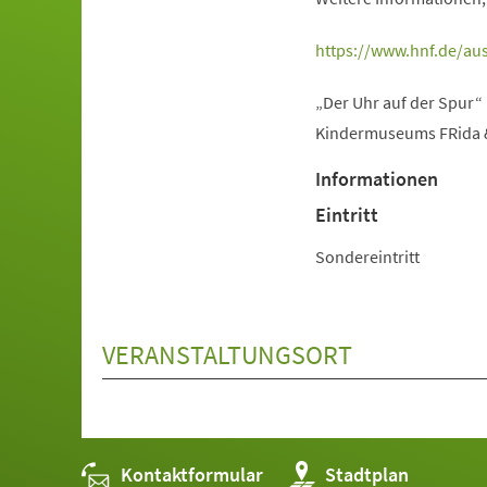
(Öffnet
https://www.hnf.de/aus
in
„Der Uhr auf der Spur“
einem
Kindermuseums FRida & 
neuen
Tab)
Informationen
Eintritt
Sondereintritt
VERANSTALTUNGSORT
Kontaktformular
(Öffnet
Stadtplan