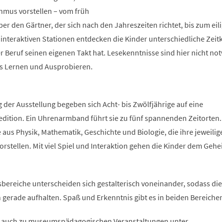
thmus vorstellen – vom früh
r den Gärtner, der sich nach den Jahreszeiten richtet, bis zum eil
nteraktiven Stationen entdecken die Kinder unterschiedliche Zei
r Beruf seinen eigenen Takt hat. Lesekenntnisse sind hier nicht no
es Lernen und Ausprobieren.
g der Ausstellung begeben sich Acht- bis Zwölfjährige auf eine
edition. Ein Uhrenarmband führt sie zu fünf spannenden Zeitorten.
e aus Physik, Mathematik, Geschichte und Biologie, die ihre jeweilig
rstellen. Mit viel Spiel und Interaktion gehen die Kinder dem Geh
bereiche unterscheiden sich gestalterisch voneinander, sodass die
ch gerade aufhalten. Spaß und Erkenntnis gibt es in beiden Bereiche
, auch zu museumspädagogischen Veranstaltungen unter