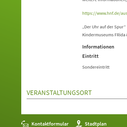
(Öffnet
https://www.hnf.de/aus
in
„Der Uhr auf der Spur“
einem
Kindermuseums FRida & 
neuen
Tab)
Informationen
Eintritt
Sondereintritt
VERANSTALTUNGSORT
Kontaktformular
(Öffnet
Stadtplan