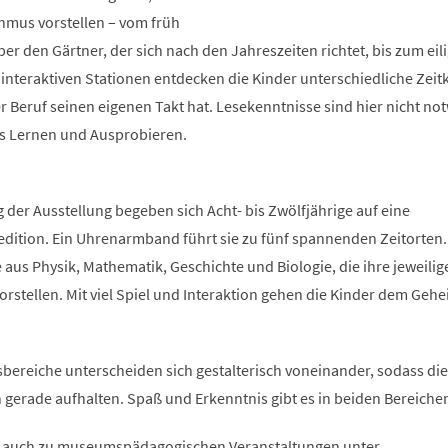
thmus vorstellen – vom früh
r den Gärtner, der sich nach den Jahreszeiten richtet, bis zum eil
nteraktiven Stationen entdecken die Kinder unterschiedliche Zei
r Beruf seinen eigenen Takt hat. Lesekenntnisse sind hier nicht no
es Lernen und Ausprobieren.
g der Ausstellung begeben sich Acht- bis Zwölfjährige auf eine
edition. Ein Uhrenarmband führt sie zu fünf spannenden Zeitorten.
e aus Physik, Mathematik, Geschichte und Biologie, die ihre jeweilig
rstellen. Mit viel Spiel und Interaktion gehen die Kinder dem Geh
bereiche unterscheiden sich gestalterisch voneinander, sodass die
ch gerade aufhalten. Spaß und Erkenntnis gibt es in beiden Bereiche
, auch zu museumspädagogischen Veranstaltungen unter