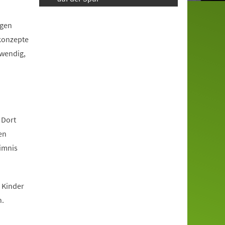
igen
tkonzepte
twendig,
 Dort
en
eimnis
 Kinder
n.