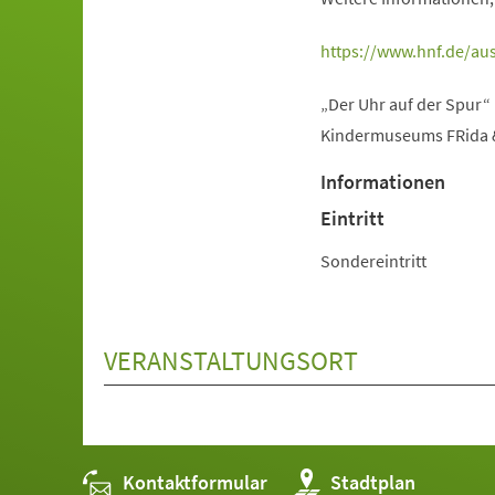
(Öffnet
https://www.hnf.de/aus
in
„Der Uhr auf der Spur“
einem
Kindermuseums FRida & 
neuen
Tab)
Informationen
Eintritt
Sondereintritt
VERANSTALTUNGSORT
Kontaktformular
(Öffnet
Stadtplan