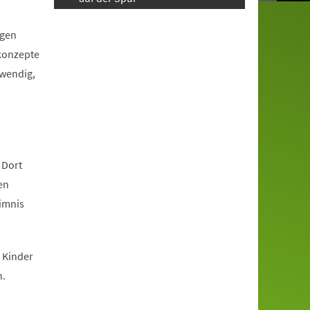
igen
tkonzepte
twendig,
 Dort
en
eimnis
 Kinder
n.