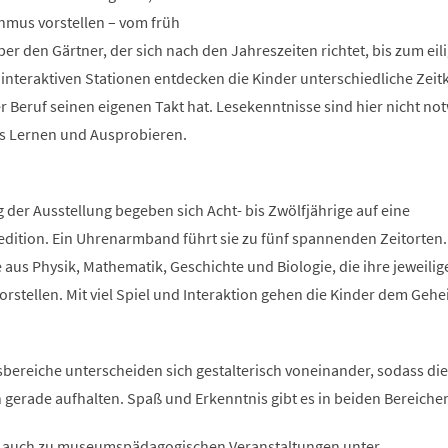
thmus vorstellen – vom früh
r den Gärtner, der sich nach den Jahreszeiten richtet, bis zum eil
nteraktiven Stationen entdecken die Kinder unterschiedliche Zei
r Beruf seinen eigenen Takt hat. Lesekenntnisse sind hier nicht no
es Lernen und Ausprobieren.
g der Ausstellung begeben sich Acht- bis Zwölfjährige auf eine
edition. Ein Uhrenarmband führt sie zu fünf spannenden Zeitorten.
e aus Physik, Mathematik, Geschichte und Biologie, die ihre jeweilig
rstellen. Mit viel Spiel und Interaktion gehen die Kinder dem Geh
bereiche unterscheiden sich gestalterisch voneinander, sodass die
ch gerade aufhalten. Spaß und Erkenntnis gibt es in beiden Bereiche
, auch zu museumspädagogischen Veranstaltungen unter