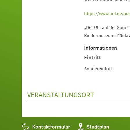
(Öffnet
https://www.hnf.de/aus
in
„Der Uhr auf der Spur“
einem
Kindermuseums FRida & 
neuen
Tab)
Informationen
Eintritt
Sondereintritt
VERANSTALTUNGSORT
Kontaktformular
(Öffnet
Stadtplan