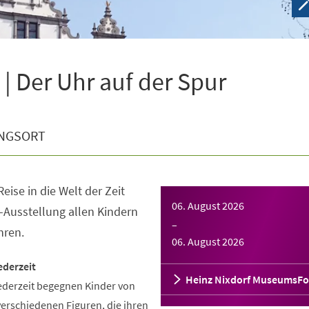
| Der Uhr auf der Spur
NGSORT
eise in die Welt der Zeit
06. August 2026
-Ausstellung allen Kindern
–
hren.
06. August 2026
ederzeit
Heinz Nixdorf MuseumsF
ederzeit begegnen Kinder von
verschiedenen Figuren, die ihren