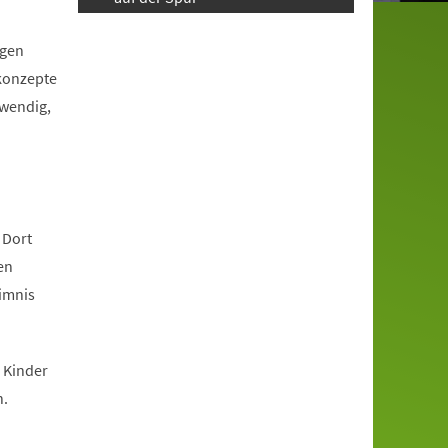
igen
tkonzepte
twendig,
 Dort
en
eimnis
 Kinder
n.