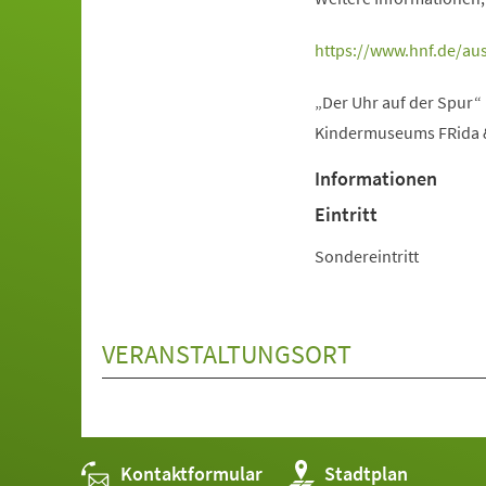
(Öffnet
https://www.hnf.de/aus
in
„Der Uhr auf der Spur“
einem
Kindermuseums FRida & 
neuen
Tab)
Informationen
Eintritt
Sondereintritt
VERANSTALTUNGSORT
Kontaktformular
(Öffnet
Stadtplan