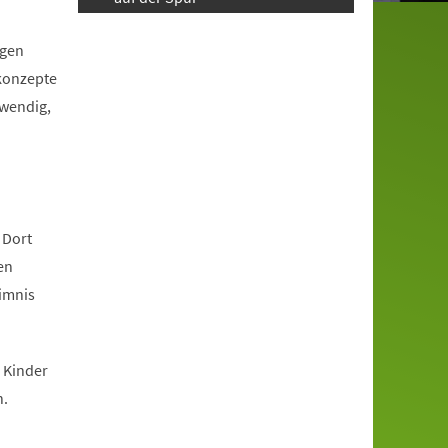
igen
tkonzepte
twendig,
 Dort
en
eimnis
 Kinder
n.