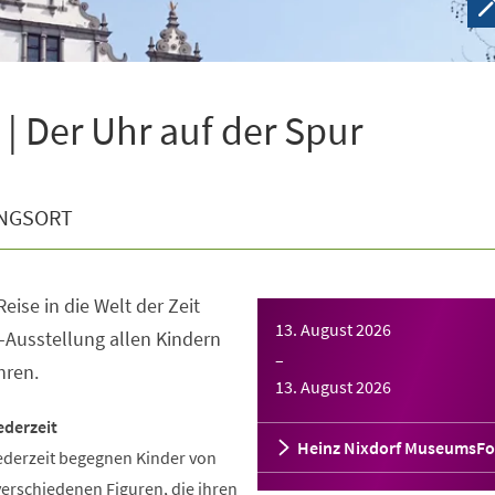
| Der Uhr auf der Spur
NGSORT
eise in die Welt der Zeit
13. August 2026
-Ausstellung allen Kindern
–
hren.
13. August 2026
ederzeit
Heinz Nixdorf MuseumsF
ederzeit begegnen Kinder von
verschiedenen Figuren, die ihren