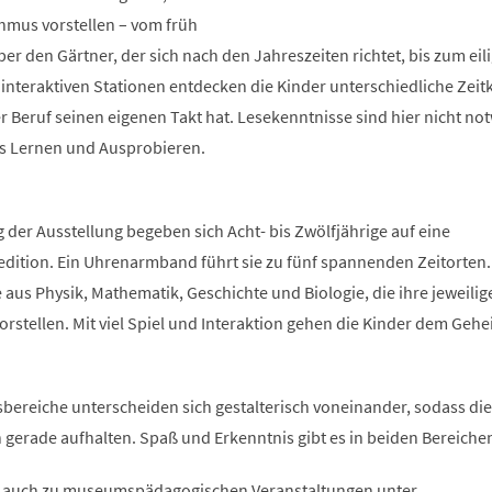
thmus vorstellen – vom früh
r den Gärtner, der sich nach den Jahreszeiten richtet, bis zum eil
nteraktiven Stationen entdecken die Kinder unterschiedliche Zei
r Beruf seinen eigenen Takt hat. Lesekenntnisse sind hier nicht no
es Lernen und Ausprobieren.
g der Ausstellung begeben sich Acht- bis Zwölfjährige auf eine
edition. Ein Uhrenarmband führt sie zu fünf spannenden Zeitorten.
e aus Physik, Mathematik, Geschichte und Biologie, die ihre jeweilig
rstellen. Mit viel Spiel und Interaktion gehen die Kinder dem Geh
bereiche unterscheiden sich gestalterisch voneinander, sodass die
ch gerade aufhalten. Spaß und Erkenntnis gibt es in beiden Bereiche
, auch zu museumspädagogischen Veranstaltungen unter