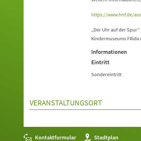
(Öffnet
https://www.hnf.de/aus
in
„Der Uhr auf der Spur“
einem
Kindermuseums FRida & 
neuen
Tab)
Informationen
Eintritt
Sondereintritt
VERANSTALTUNGSORT
Kontaktformular
(Öffnet
Stadtplan