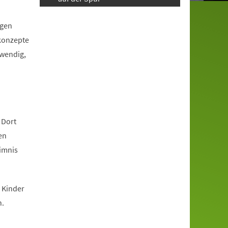
igen
tkonzepte
twendig,
 Dort
en
eimnis
 Kinder
n.