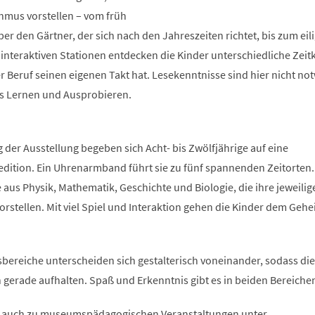
thmus vorstellen – vom früh
r den Gärtner, der sich nach den Jahreszeiten richtet, bis zum eil
nteraktiven Stationen entdecken die Kinder unterschiedliche Zei
r Beruf seinen eigenen Takt hat. Lesekenntnisse sind hier nicht no
es Lernen und Ausprobieren.
g der Ausstellung begeben sich Acht- bis Zwölfjährige auf eine
edition. Ein Uhrenarmband führt sie zu fünf spannenden Zeitorten.
e aus Physik, Mathematik, Geschichte und Biologie, die ihre jeweilig
rstellen. Mit viel Spiel und Interaktion gehen die Kinder dem Geh
bereiche unterscheiden sich gestalterisch voneinander, sodass die
ch gerade aufhalten. Spaß und Erkenntnis gibt es in beiden Bereiche
, auch zu museumspädagogischen Veranstaltungen unter