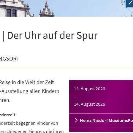
| Der Uhr auf der Spur
NGSORT
eise in die Welt der Zeit
14. August 2026
-Ausstellung allen Kindern
–
hren.
14. August 2026
ederzeit
Heinz Nixdorf MuseumsF
ederzeit begegnen Kinder von
verschiedenen Figuren, die ihren