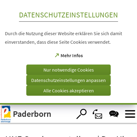
Inhalt anspringen
DATENSCHUTZEINSTELLUNGEN
Durch die Nutzung dieser Website erklären Sie sich damit
einverstanden, dass diese Seite Cookies verwendet.
(Öffnet
Mehr Infos
in
einem
Nur notwendige Cookies
neuen
Tab)
Datenschutzeinstellungen anpassen
Alle Cookies akzeptieren
Visuelle
Paderborn
Assistenzsoftware
öffnen.