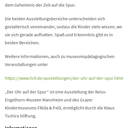
dem Geheimnis der Zeit auf die Spur.
Die beiden Ausstellungsbereiche unterscheiden sich
gestalterisch voneinander, sodass die Kinder stets wissen, wo
sie sich gerade aufhalten. Spaß und Erkenntnis gibt es in
beiden Bereichen.
Weitere Informationen, auch zu museumspädagogischen
Veranstaltungen unter
(Öffnet
https://www.hnf.de/ausstellungen/der-uhr-auf-der-spur.html
in
„Der Uhr auf der Spur“ ist eine Ausstellung der Reiss-
einem
Engelhorn-Museen Mannheim und des Grazer
neuen
Kindermuseums FRida & freD, ermöglicht durch die Klaus
Tab)
Tschira Stiftung.
Informationen