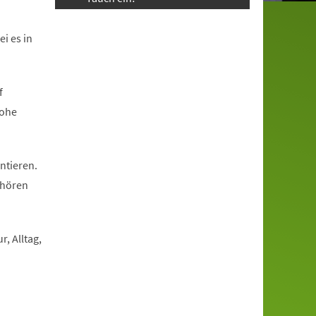
i es in
f
rohe
ntieren.
 hören
, Alltag,