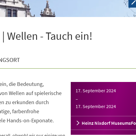
 Wellen - Tauch ein!
NGSORT
 ein, die Bedeutung,
17. September 2024
von Wellen auf spielerische
–
nen zu erkunden durch
17. September 2024
tige, farbenfrohe
iele Hands-on-Exponate.
Heinz Nixdorf MuseumsF
rall, obwohl wir nur einige von