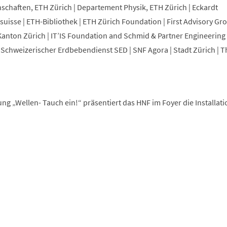
chaften, ETH Zürich | Departement Physik, ETH Zürich | Eckardt
osuisse | ETH-Bibliothek | ETH Zürich Foundation | First Advisory Gr
nton Zürich | IT’IS Foundation and Schmid & Partner Engineering 
Schweizerischer Erdbebendienst SED | SNF Agora | Stadt Zürich | T
ng „Wellen- Tauch ein!“ präsentiert das HNF im Foyer die Installat