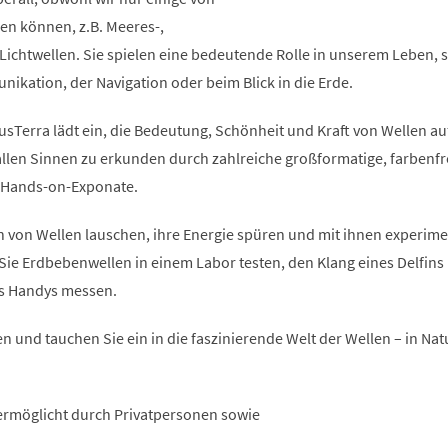
n können, z.B. Meeres-,
Lichtwellen. Sie spielen eine bedeutende Rolle in unserem Leben, se
ikation, der Navigation oder beim Blick in die Erde.
usTerra lädt ein, die Bedeutung, Schönheit und Kraft von Wellen au
 allen Sinnen zu erkunden durch zahlreiche großformatige, farbenf
e Hands-on-Exponate.
 von Wellen lauschen, ihre Energie spüren und mit ihnen experime
Sie Erdbebenwellen in einem Labor testen, den Klang eines Delfins
es Handys messen.
n und tauchen Sie ein in die faszinierende Welt der Wellen – in Natur
ermöglicht durch Privatpersonen sowie