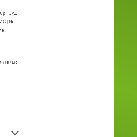
oup | GVZ
AG | No-
he
ion HI+ER