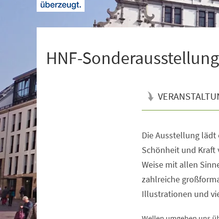
+
1
HNF-Sonderausstellung |
VERANSTALTU
Die Ausstellung lädt
Veranstaltungsinformationen
Schönheit und Kraft 
Weise mit allen Sin
zahlreiche großforma
Illustrationen und v
Wellen umgeben uns übe