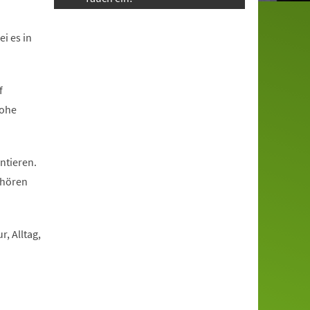
i es in
f
rohe
ntieren.
 hören
, Alltag,