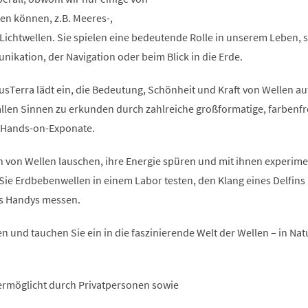
n können, z.B. Meeres-,
Lichtwellen. Sie spielen eine bedeutende Rolle in unserem Leben, se
ikation, der Navigation oder beim Blick in die Erde.
usTerra lädt ein, die Bedeutung, Schönheit und Kraft von Wellen au
 allen Sinnen zu erkunden durch zahlreiche großformatige, farbenf
e Hands-on-Exponate.
 von Wellen lauschen, ihre Energie spüren und mit ihnen experime
Sie Erdbebenwellen in einem Labor testen, den Klang eines Delfins
es Handys messen.
n und tauchen Sie ein in die faszinierende Welt der Wellen – in Natur
ermöglicht durch Privatpersonen sowie