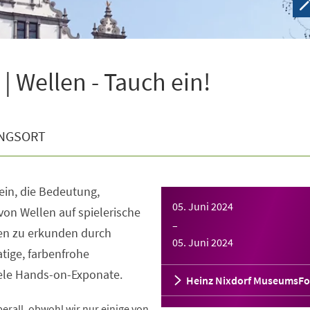
 Wellen - Tauch ein!
NGSORT
 ein, die Bedeutung,
05. Juni 2024
von Wellen auf spielerische
–
nen zu erkunden durch
05. Juni 2024
tige, farbenfrohe
iele Hands-on-Exponate.
Heinz Nixdorf MuseumsF
rall, obwohl wir nur einige von