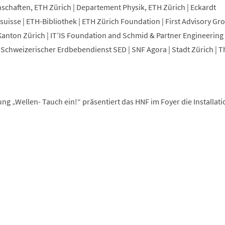
chaften, ETH Zürich | Departement Physik, ETH Zürich | Eckardt
osuisse | ETH-Bibliothek | ETH Zürich Foundation | First Advisory Gr
nton Zürich | IT’IS Foundation and Schmid & Partner Engineering 
Schweizerischer Erdbebendienst SED | SNF Agora | Stadt Zürich | T
ng „Wellen- Tauch ein!“ präsentiert das HNF im Foyer die Installat