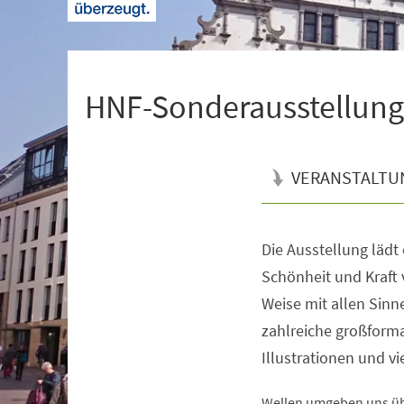
+
1
HNF-Sonderausstellung |
VERANSTALTU
Die Ausstellung lädt
Veranstaltungsinformationen
Schönheit und Kraft 
Weise mit allen Sin
zahlreiche großforma
Illustrationen und v
Wellen umgeben uns übe