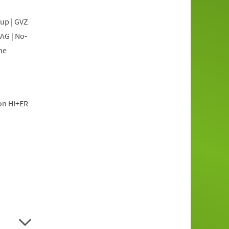
oup | GVZ
AG | No-
he
ion HI+ER