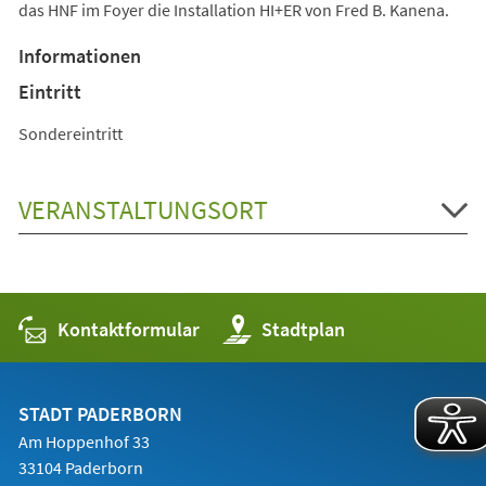
das HNF im Foyer die Installation HI+ER von Fred B. Kanena.
Informationen
Eintritt
Sondereintritt
VERANSTALTUNGSORT
Kontaktformular
(Öffnet
Stadtplan
in
einem
neuen
Tab)
STADT PADERBORN
Am Hoppenhof 33
33104 Paderborn