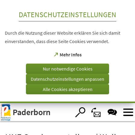
Inhalt anspringen
DATENSCHUTZEINSTELLUNGEN
Durch die Nutzung dieser Website erklären Sie sich damit
einverstanden, dass diese Seite Cookies verwendet.
(Öffnet
Mehr Infos
in
einem
Nur notwendige Cookies
neuen
Tab)
Datenschutzeinstellungen anpassen
Alle Cookies akzeptieren
Visuelle
Paderborn
Assistenzsoftware
öffnen.