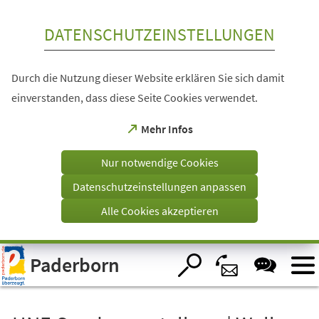
Inhalt anspringen
DATENSCHUTZEINSTELLUNGEN
Durch die Nutzung dieser Website erklären Sie sich damit
einverstanden, dass diese Seite Cookies verwendet.
(Öffnet
Mehr Infos
in
einem
Nur notwendige Cookies
neuen
Tab)
Datenschutzeinstellungen anpassen
Alle Cookies akzeptieren
Visuelle
Paderborn
Assistenzsoftware
öffnen.