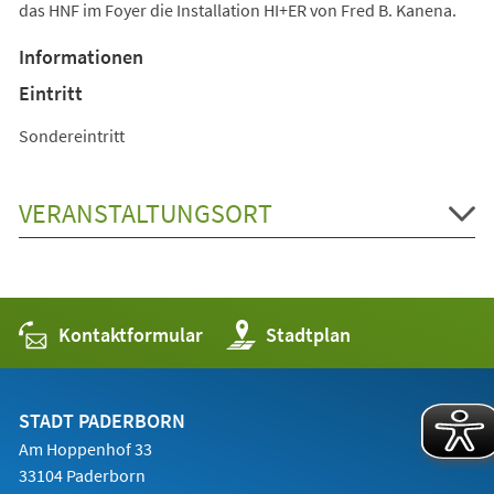
das HNF im Foyer die Installation HI+ER von Fred B. Kanena.
Informationen
Eintritt
Sondereintritt
VERANSTALTUNGSORT
Kontaktformular
(Öffnet
Stadtplan
in
einem
neuen
Tab)
STADT PADERBORN
Am Hoppenhof 33
33104 Paderborn