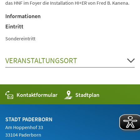
das HNF im Foyer die Installation HI+ER von Fred B. Kanena.
Informationen
Eintritt
Sondereintritt
VERANSTALTUNGSORT
Kontaktformular
(Öffnet
Stadtplan
in
einem
neuen
Tab)
STADT PADERBORN
Am Hoppenhof 33
33104 Paderborn