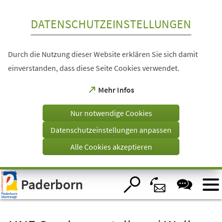
Inhalt anspringen
DATENSCHUTZEINSTELLUNGEN
Durch die Nutzung dieser Website erklären Sie sich damit
einverstanden, dass diese Seite Cookies verwendet.
(Öffnet
Mehr Infos
in
einem
Nur notwendige Cookies
neuen
Tab)
Datenschutzeinstellungen anpassen
Alle Cookies akzeptieren
Visuelle
Paderborn
Assistenzsoftware
öffnen.