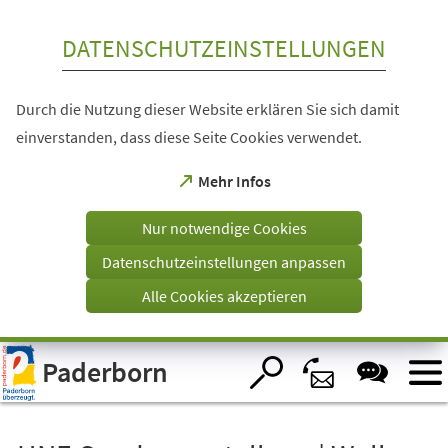
Inhalt anspringen
DATENSCHUTZEINSTELLUNGEN
Durch die Nutzung dieser Website erklären Sie sich damit
einverstanden, dass diese Seite Cookies verwendet.
(Öffnet
Mehr Infos
in
einem
Nur notwendige Cookies
neuen
Tab)
Datenschutzeinstellungen anpassen
Alle Cookies akzeptieren
Visuelle
Paderborn
Assistenzsoftware
öffnen.