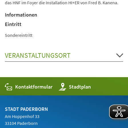
das HNF im Foyer die Installation HI+ER von Fred B. Kanena.
Informationen
Eintritt
Sondereintritt
VERANSTALTUNGSORT
Kontaktformular
(Öffnet
Stadtplan
in
einem
neuen
Tab)
STADT PADERBORN
Am Hoppenhof 33
33104 Paderborn