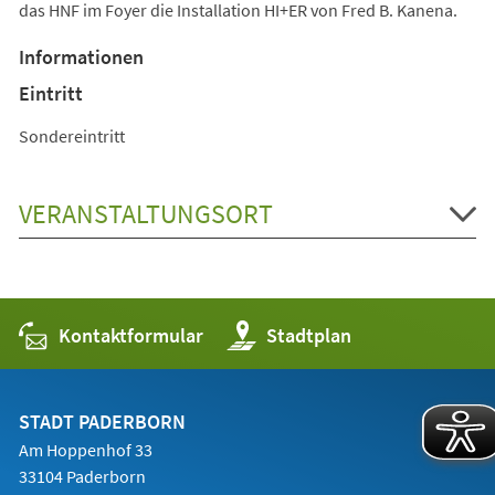
das HNF im Foyer die Installation HI+ER von Fred B. Kanena.
Informationen
Eintritt
Sondereintritt
VERANSTALTUNGSORT
Kontaktformular
(Öffnet
Stadtplan
in
einem
neuen
Tab)
STADT PADERBORN
Am Hoppenhof 33
33104 Paderborn