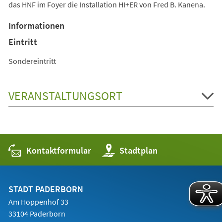
das HNF im Foyer die Installation HI+ER von Fred B. Kanena.
Informationen
Eintritt
Sondereintritt
VERANSTALTUNGSORT
Kontaktformular
(Öffnet
Stadtplan
in
einem
neuen
Tab)
STADT PADERBORN
Am Hoppenhof 33
33104 Paderborn