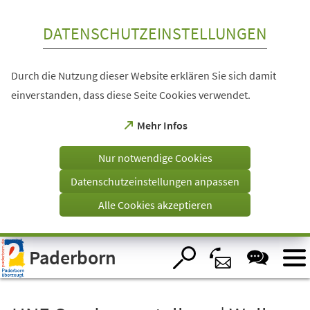
Inhalt anspringen
DATENSCHUTZEINSTELLUNGEN
Durch die Nutzung dieser Website erklären Sie sich damit
einverstanden, dass diese Seite Cookies verwendet.
(Öffnet
Mehr Infos
in
einem
Nur notwendige Cookies
neuen
Tab)
Datenschutzeinstellungen anpassen
Alle Cookies akzeptieren
Visuelle
Paderborn
Assistenzsoftware
öffnen.