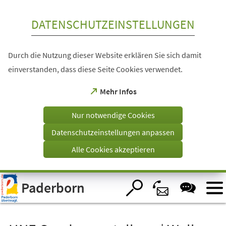
Inhalt anspringen
DATENSCHUTZEINSTELLUNGEN
Durch die Nutzung dieser Website erklären Sie sich damit
einverstanden, dass diese Seite Cookies verwendet.
(Öffnet
Mehr Infos
in
einem
Nur notwendige Cookies
neuen
Tab)
Datenschutzeinstellungen anpassen
Alle Cookies akzeptieren
Visuelle
Paderborn
Assistenzsoftware
öffnen.