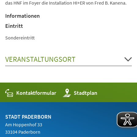
das HNF im Foyer die Installation HI+ER von Fred B. Kanena.
Informationen
Eintritt
Sondereintritt
VERANSTALTUNGSORT
Kontaktformular
(Öffnet
Stadtplan
in
einem
neuen
Tab)
STADT PADERBORN
Am Hoppenhof 33
33104 Paderborn