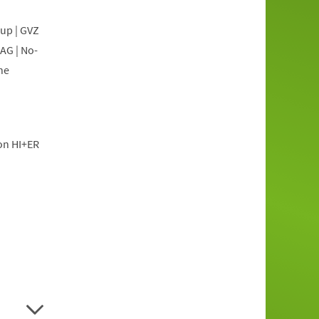
oup | GVZ
AG | No-
he
ion HI+ER