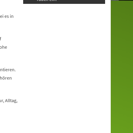
i es in
f
rohe
ntieren.
 hören
, Alltag,