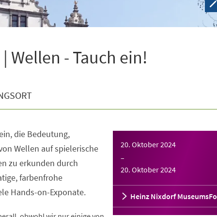
 Wellen - Tauch ein!
NGSORT
 ein, die Bedeutung,
20. Oktober 2024
von Wellen auf spielerische
–
nen zu erkunden durch
20. Oktober 2024
tige, farbenfrohe
iele Hands-on-Exponate.
Heinz Nixdorf MuseumsF
rall, obwohl wir nur einige von