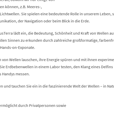
n können, z.B. Meeres-,
Lichtwellen. Sie spielen eine bedeutende Rolle in unserem Leben, se
ikation, der Navigation oder beim Blick in die Erde.
usTerra lädt ein, die Bedeutung, Schönheit und Kraft von Wellen au
 allen Sinnen zu erkunden durch zahlreiche großformatige, farbenf
e Hands-on-Exponate.
 von Wellen lauschen, ihre Energie spüren und mit ihnen experime
Sie Erdbebenwellen in einem Labor testen, den Klang eines Delfins
es Handys messen.
n und tauchen Sie ein in die faszinierende Welt der Wellen – in Natur
ermöglicht durch Privatpersonen sowie