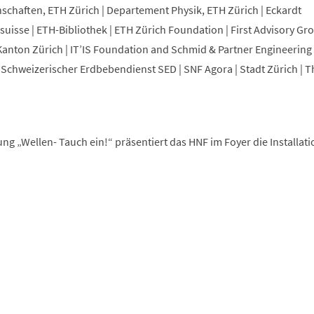
chaften, ETH Zürich | Departement Physik, ETH Zürich | Eckardt
osuisse | ETH-Bibliothek | ETH Zürich Foundation | First Advisory Gr
nton Zürich | IT’IS Foundation and Schmid & Partner Engineering 
Schweizerischer Erdbebendienst SED | SNF Agora | Stadt Zürich | T
ng „Wellen- Tauch ein!“ präsentiert das HNF im Foyer die Installat