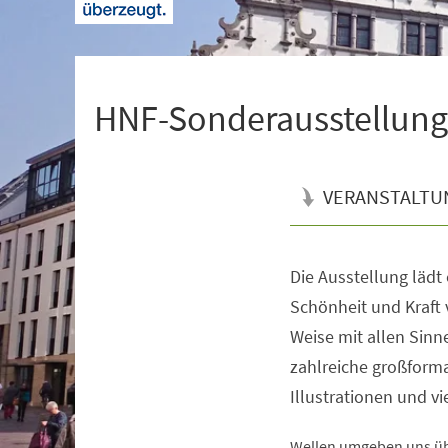
+
1
HNF-Sonderausstellung |
VERANSTALTU
Die Ausstellung lädt
Veranstaltungsinformationen
Schönheit und Kraft 
Weise mit allen Sin
zahlreiche großforma
Illustrationen und v
Wellen umgeben uns übe