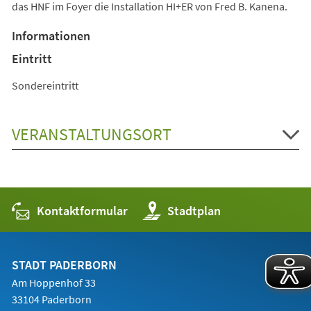
das HNF im Foyer die Installation HI+ER von Fred B. Kanena.
Informationen
Eintritt
Sondereintritt
VERANSTALTUNGSORT
Kontaktformular
(Öffnet
Stadtplan
in
einem
neuen
Tab)
STADT PADERBORN
Am Hoppenhof 33
33104 Paderborn