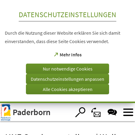
Inhalt anspringen
DATENSCHUTZEINSTELLUNGEN
Durch die Nutzung dieser Website erklären Sie sich damit
einverstanden, dass diese Seite Cookies verwendet.
(Öffnet
Mehr Infos
in
einem
Nur notwendige Cookies
neuen
Tab)
Datenschutzeinstellungen anpassen
Alle Cookies akzeptieren
Visuelle
Paderborn
Assistenzsoftware
öffnen.