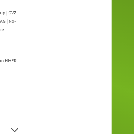
oup | GVZ
AG | No-
he
ion HI+ER