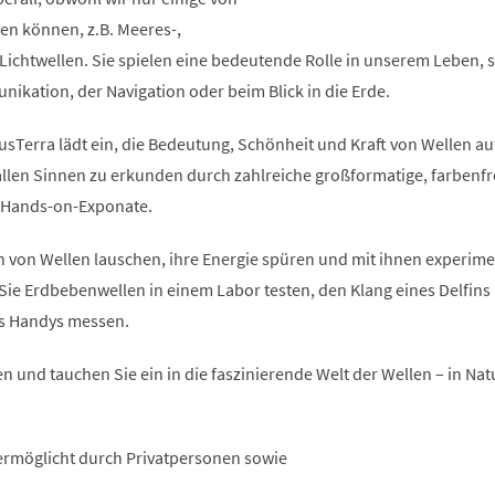
n können, z.B. Meeres-,
Lichtwellen. Sie spielen eine bedeutende Rolle in unserem Leben, se
ikation, der Navigation oder beim Blick in die Erde.
usTerra lädt ein, die Bedeutung, Schönheit und Kraft von Wellen au
 allen Sinnen zu erkunden durch zahlreiche großformatige, farbenf
e Hands-on-Exponate.
 von Wellen lauschen, ihre Energie spüren und mit ihnen experime
Sie Erdbebenwellen in einem Labor testen, den Klang eines Delfins
es Handys messen.
n und tauchen Sie ein in die faszinierende Welt der Wellen – in Natur
ermöglicht durch Privatpersonen sowie