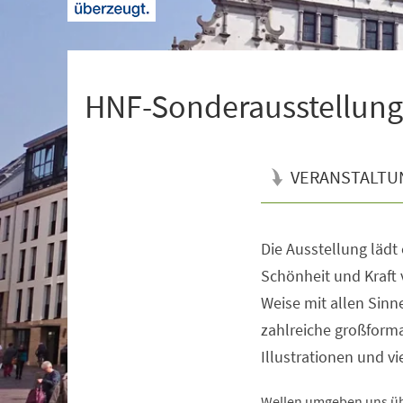
+
1
HNF-Sonderausstellung |
VERANSTALTU
Die Ausstellung lädt
Veranstaltungsinformationen
Schönheit und Kraft 
Weise mit allen Sin
zahlreiche großforma
Illustrationen und v
Wellen umgeben uns übe