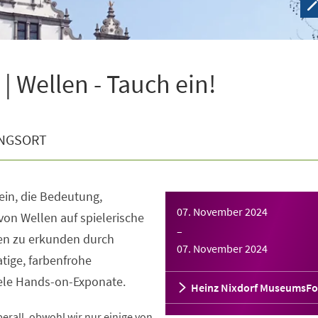
 Wellen - Tauch ein!
NGSORT
 ein, die Bedeutung,
07. November 2024
von Wellen auf spielerische
–
nen zu erkunden durch
07. November 2024
tige, farbenfrohe
iele Hands-on-Exponate.
Heinz Nixdorf MuseumsF
rall, obwohl wir nur einige von