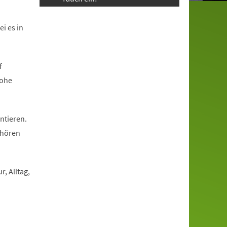
i es in
f
rohe
ntieren.
 hören
, Alltag,