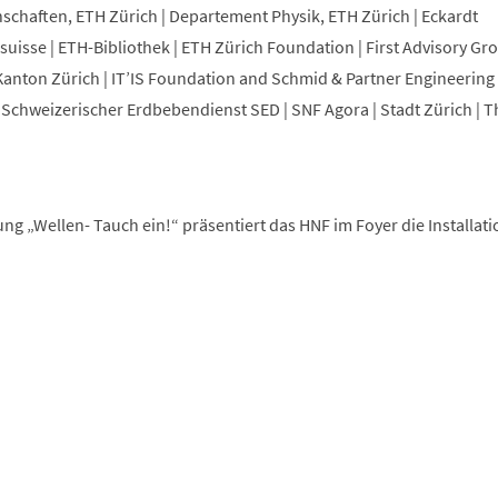
chaften, ETH Zürich | Departement Physik, ETH Zürich | Eckardt
osuisse | ETH-Bibliothek | ETH Zürich Foundation | First Advisory Gr
nton Zürich | IT’IS Foundation and Schmid & Partner Engineering 
Schweizerischer Erdbebendienst SED | SNF Agora | Stadt Zürich | T
ng „Wellen- Tauch ein!“ präsentiert das HNF im Foyer die Installat