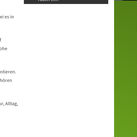
i es in
f
rohe
ntieren.
 hören
, Alltag,