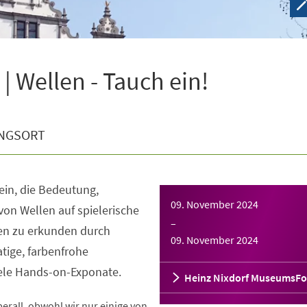
 Wellen - Tauch ein!
NGSORT
 ein, die Bedeutung,
09. November 2024
von Wellen auf spielerische
–
nen zu erkunden durch
09. November 2024
tige, farbenfrohe
iele Hands-on-Exponate.
Heinz Nixdorf MuseumsF
rall, obwohl wir nur einige von