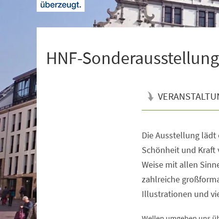
+
1
HNF-Sonderausstellung |
VERANSTALTU
Die Ausstellung lädt
Veranstaltungsinformationen
Schönheit und Kraft 
Weise mit allen Sin
zahlreiche großforma
Illustrationen und v
Wellen umgeben uns übe