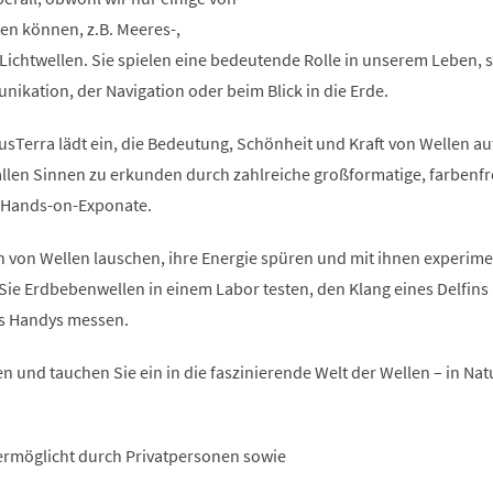
n können, z.B. Meeres-,
Lichtwellen. Sie spielen eine bedeutende Rolle in unserem Leben, se
ikation, der Navigation oder beim Blick in die Erde.
usTerra lädt ein, die Bedeutung, Schönheit und Kraft von Wellen au
 allen Sinnen zu erkunden durch zahlreiche großformatige, farbenf
e Hands-on-Exponate.
 von Wellen lauschen, ihre Energie spüren und mit ihnen experime
Sie Erdbebenwellen in einem Labor testen, den Klang eines Delfins
es Handys messen.
n und tauchen Sie ein in die faszinierende Welt der Wellen – in Natur
ermöglicht durch Privatpersonen sowie