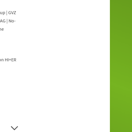
oup | GVZ
AG | No-
he
ion HI+ER