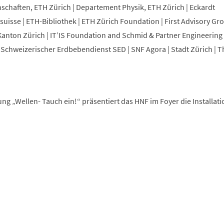
chaften, ETH Zürich | Departement Physik, ETH Zürich | Eckardt
osuisse | ETH-Bibliothek | ETH Zürich Foundation | First Advisory Gr
nton Zürich | IT’IS Foundation and Schmid & Partner Engineering 
Schweizerischer Erdbebendienst SED | SNF Agora | Stadt Zürich | T
ng „Wellen- Tauch ein!“ präsentiert das HNF im Foyer die Installat