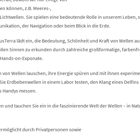
n können, z.B. Meeres-,
Lichtwellen. Sie spielen eine bedeutende Rolle in unserem Leben, se
ikation, der Navigation oder beim Blick in die Erde.
usTerra lädt ein, die Bedeutung, Schönheit und Kraft von Wellen au
 allen Sinnen zu erkunden durch zahlreiche großformatige, farbenf
e Hands-on-Exponate.
 von Wellen lauschen, ihre Energie spüren und mit ihnen experime
Sie Erdbebenwellen in einem Labor testen, den Klang eines Delfins
es Handys messen.
n und tauchen Sie ein in die faszinierende Welt der Wellen – in Natur
ermöglicht durch Privatpersonen sowie