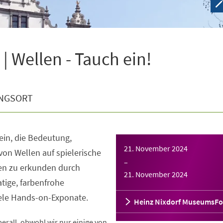
 Wellen - Tauch ein!
NGSORT
 ein, die Bedeutung,
21. November 2024
von Wellen auf spielerische
–
nen zu erkunden durch
21. November 2024
tige, farbenfrohe
iele Hands-on-Exponate.
Heinz Nixdorf MuseumsF
rall, obwohl wir nur einige von