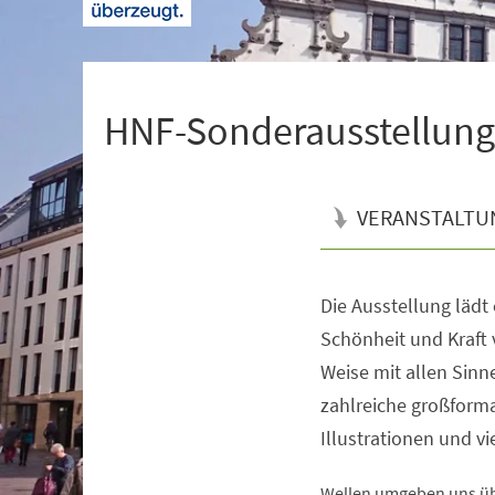
+
1
HNF-Sonderausstellung |
VERANSTALTU
Die Ausstellung lädt
Veranstaltungsinformationen
Schönheit und Kraft 
Weise mit allen Sin
zahlreiche großforma
Illustrationen und v
Wellen umgeben uns übe