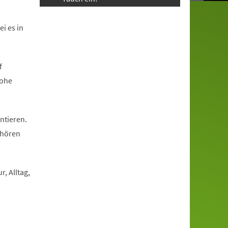
i es in
f
rohe
ntieren.
 hören
, Alltag,