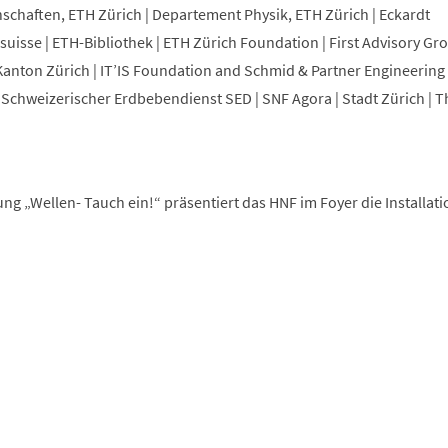
chaften, ETH Zürich | Departement Physik, ETH Zürich | Eckardt
osuisse | ETH-Bibliothek | ETH Zürich Foundation | First Advisory Gr
nton Zürich | IT’IS Foundation and Schmid & Partner Engineering 
Schweizerischer Erdbebendienst SED | SNF Agora | Stadt Zürich | T
ng „Wellen- Tauch ein!“ präsentiert das HNF im Foyer die Installat