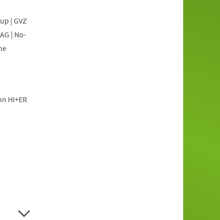
oup | GVZ
AG | No-
he
ion HI+ER