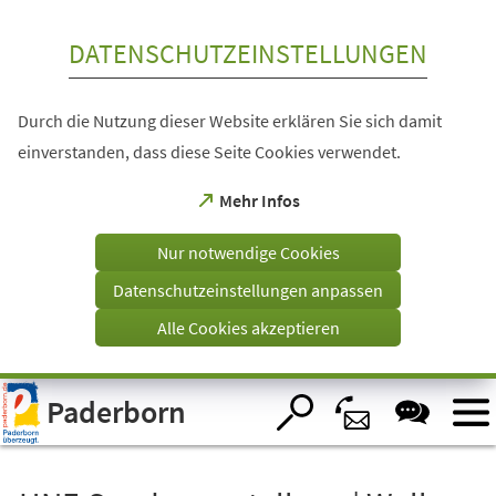
Inhalt anspringen
DATENSCHUTZEINSTELLUNGEN
Durch die Nutzung dieser Website erklären Sie sich damit
einverstanden, dass diese Seite Cookies verwendet.
(Öffnet
Mehr Infos
in
einem
Nur notwendige Cookies
neuen
Tab)
Datenschutzeinstellungen anpassen
Alle Cookies akzeptieren
Visuelle
Paderborn
Assistenzsoftware
öffnen.