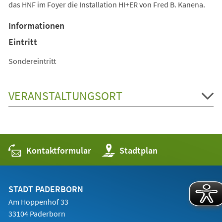
das HNF im Foyer die Installation HI+ER von Fred B. Kanena.
Informationen
Eintritt
Sondereintritt
VERANSTALTUNGSORT
Kontaktformular
(Öffnet
Stadtplan
in
einem
neuen
Tab)
STADT PADERBORN
Am Hoppenhof 33
33104 Paderborn