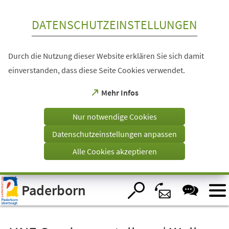
Inhalt anspringen
DATENSCHUTZEINSTELLUNGEN
Durch die Nutzung dieser Website erklären Sie sich damit
einverstanden, dass diese Seite Cookies verwendet.
(Öffnet
Mehr Infos
in
einem
Nur notwendige Cookies
neuen
Tab)
Datenschutzeinstellungen anpassen
Alle Cookies akzeptieren
Visuelle
Paderborn
Assistenzsoftware
öffnen.