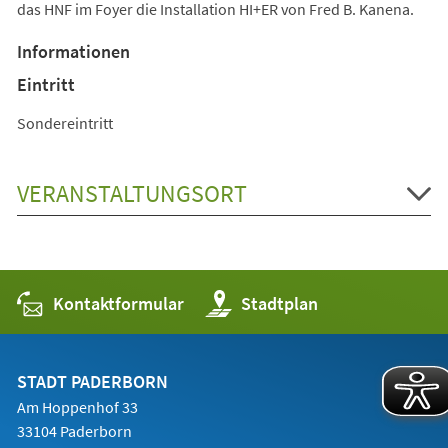
das HNF im Foyer die Installation HI+ER von Fred B. Kanena.
Informationen
Eintritt
Sondereintritt
VERANSTALTUNGSORT
Kontaktformular
(Öffnet
Stadtplan
in
einem
neuen
Tab)
STADT PADERBORN
Am Hoppenhof 33
33104 Paderborn