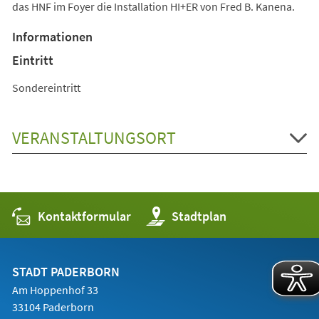
das HNF im Foyer die Installation HI+ER von Fred B. Kanena.
Informationen
Eintritt
Sondereintritt
VERANSTALTUNGSORT
Kontaktformular
(Öffnet
Stadtplan
in
einem
neuen
Tab)
STADT PADERBORN
Am Hoppenhof 33
33104 Paderborn