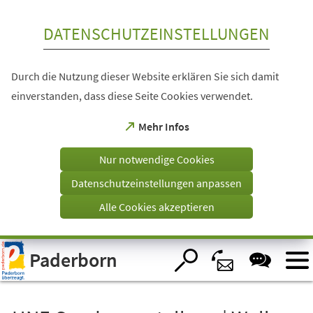
Inhalt anspringen
DATENSCHUTZEINSTELLUNGEN
Durch die Nutzung dieser Website erklären Sie sich damit
einverstanden, dass diese Seite Cookies verwendet.
(Öffnet
Mehr Infos
in
einem
Nur notwendige Cookies
neuen
Tab)
Datenschutzeinstellungen anpassen
Alle Cookies akzeptieren
Visuelle
Paderborn
Assistenzsoftware
öffnen.