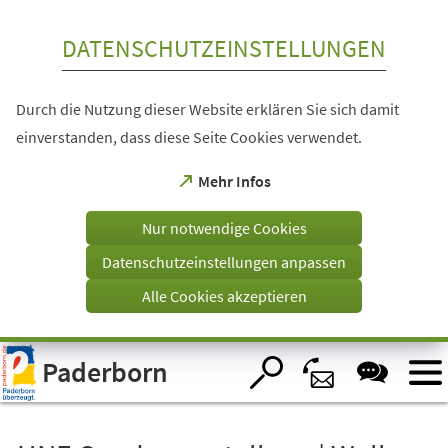
Inhalt anspringen
DATENSCHUTZEINSTELLUNGEN
Durch die Nutzung dieser Website erklären Sie sich damit
einverstanden, dass diese Seite Cookies verwendet.
(Öffnet
Mehr Infos
in
einem
Nur notwendige Cookies
neuen
Tab)
Datenschutzeinstellungen anpassen
Alle Cookies akzeptieren
Visuelle
Paderborn
Assistenzsoftware
öffnen.