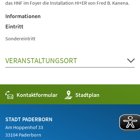
das HNF im Foyer die Installation HI+ER von Fred B. Kanena.
Informationen
Eintritt
Sondereintritt
VERANSTALTUNGSORT
Kontaktformular
(Öffnet
Stadtplan
in
einem
neuen
Tab)
STADT PADERBORN
Am Hoppenhof 33
33104 Paderborn