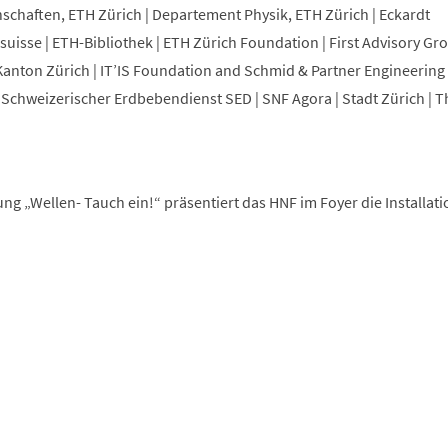
chaften, ETH Zürich | Departement Physik, ETH Zürich | Eckardt
osuisse | ETH-Bibliothek | ETH Zürich Foundation | First Advisory Gr
nton Zürich | IT’IS Foundation and Schmid & Partner Engineering 
Schweizerischer Erdbebendienst SED | SNF Agora | Stadt Zürich | T
ng „Wellen- Tauch ein!“ präsentiert das HNF im Foyer die Installat