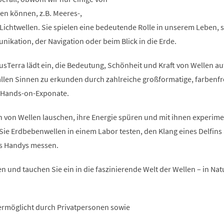
n können, z.B. Meeres-,
Lichtwellen. Sie spielen eine bedeutende Rolle in unserem Leben, se
ikation, der Navigation oder beim Blick in die Erde.
usTerra lädt ein, die Bedeutung, Schönheit und Kraft von Wellen au
 allen Sinnen zu erkunden durch zahlreiche großformatige, farbenf
e Hands-on-Exponate.
 von Wellen lauschen, ihre Energie spüren und mit ihnen experime
Sie Erdbebenwellen in einem Labor testen, den Klang eines Delfins
es Handys messen.
n und tauchen Sie ein in die faszinierende Welt der Wellen – in Natur
ermöglicht durch Privatpersonen sowie