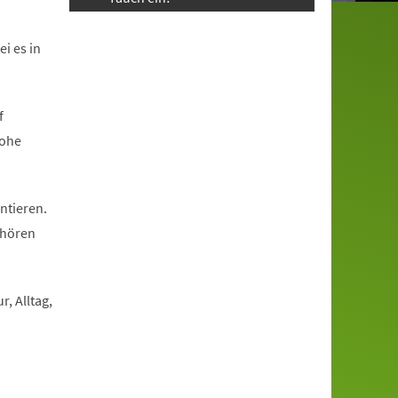
i es in
f
rohe
ntieren.
 hören
, Alltag,