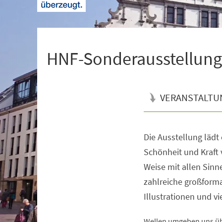
+
1
HNF-Sonderausstellung |
VERANSTALTU
Die Ausstellung lädt
Veranstaltungsinformationen
Schönheit und Kraft 
Weise mit allen Sin
zahlreiche großforma
Illustrationen und v
Wellen umgeben uns übe