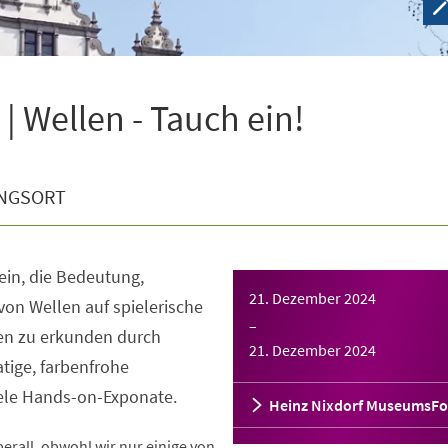
 Wellen - Tauch ein!
NGSORT
 ein, die Bedeutung,
21. Dezember 2024
von Wellen auf spielerische
–
nen zu erkunden durch
21. Dezember 2024
tige, farbenfrohe
iele Hands-on-Exponate.
Heinz Nixdorf MuseumsF
rall, obwohl wir nur einige von