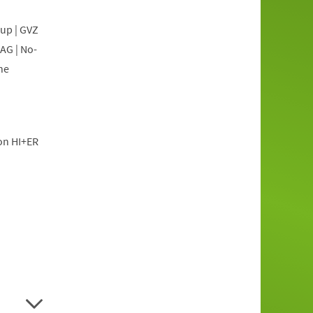
oup | GVZ
AG | No-
he
ion HI+ER