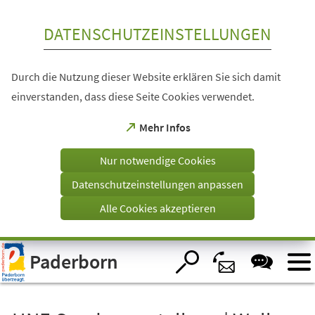
Inhalt anspringen
DATENSCHUTZEINSTELLUNGEN
Durch die Nutzung dieser Website erklären Sie sich damit
einverstanden, dass diese Seite Cookies verwendet.
(Öffnet
Mehr Infos
in
einem
Nur notwendige Cookies
neuen
Tab)
Datenschutzeinstellungen anpassen
Alle Cookies akzeptieren
Visuelle
Paderborn
Assistenzsoftware
öffnen.