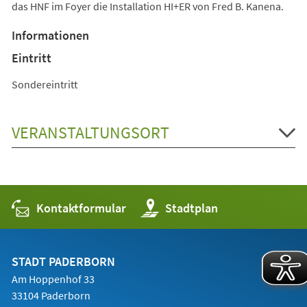
das HNF im Foyer die Installation HI+ER von Fred B. Kanena.
Informationen
Eintritt
Sondereintritt
VERANSTALTUNGSORT
Kontaktformular
(Öffnet
Stadtplan
in
einem
neuen
Tab)
STADT PADERBORN
Am Hoppenhof 33
33104 Paderborn