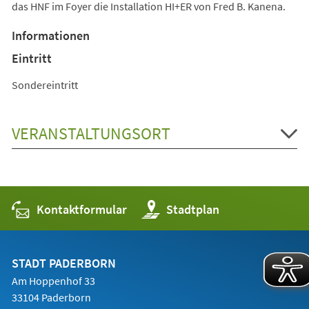
das HNF im Foyer die Installation HI+ER von Fred B. Kanena.
Informationen
Eintritt
Sondereintritt
VERANSTALTUNGSORT
Kontaktformular
(Öffnet
Stadtplan
in
einem
neuen
Tab)
STADT PADERBORN
Am Hoppenhof 33
33104 Paderborn