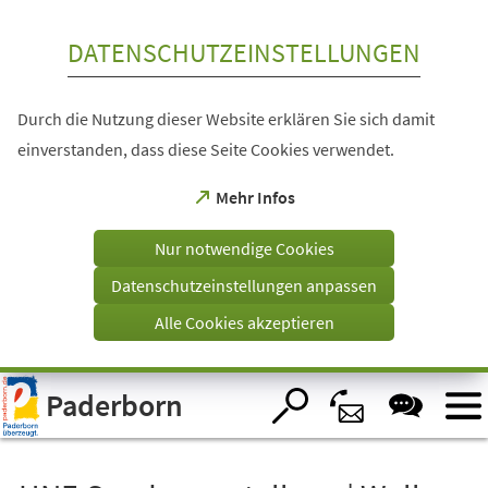
Inhalt anspringen
DATENSCHUTZEINSTELLUNGEN
Durch die Nutzung dieser Website erklären Sie sich damit
einverstanden, dass diese Seite Cookies verwendet.
(Öffnet
Mehr Infos
in
einem
Nur notwendige Cookies
neuen
Tab)
Datenschutzeinstellungen anpassen
Alle Cookies akzeptieren
Visuelle
Paderborn
Assistenzsoftware
öffnen.