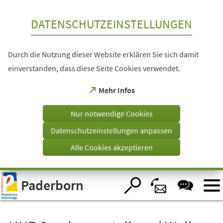
Inhalt anspringen
DATENSCHUTZEINSTELLUNGEN
Durch die Nutzung dieser Website erklären Sie sich damit
einverstanden, dass diese Seite Cookies verwendet.
(Öffnet
Mehr Infos
in
einem
Nur notwendige Cookies
neuen
Tab)
Datenschutzeinstellungen anpassen
Alle Cookies akzeptieren
Visuelle
Paderborn
Assistenzsoftware
öffnen.