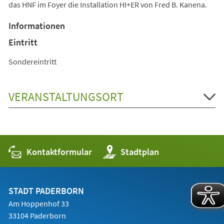
das HNF im Foyer die Installation HI+ER von Fred B. Kanena.
Informationen
Eintritt
Sondereintritt
VERANSTALTUNGSORT
Kontaktformular
(Öffnet
Stadtplan
in
einem
neuen
Tab)
STADT PADERBORN
Am Hoppenhof 33
33104 Paderborn