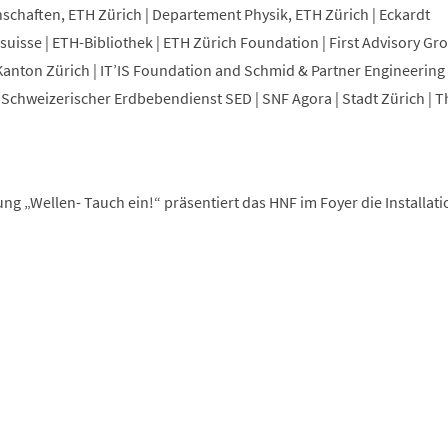
chaften, ETH Zürich | Departement Physik, ETH Zürich | Eckardt
osuisse | ETH-Bibliothek | ETH Zürich Foundation | First Advisory Gr
nton Zürich | IT’IS Foundation and Schmid & Partner Engineering 
Schweizerischer Erdbebendienst SED | SNF Agora | Stadt Zürich | T
ng „Wellen- Tauch ein!“ präsentiert das HNF im Foyer die Installat