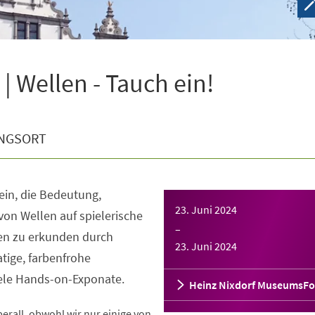
 Wellen - Tauch ein!
NGSORT
 ein, die Bedeutung,
23. Juni 2024
von Wellen auf spielerische
–
nen zu erkunden durch
23. Juni 2024
tige, farbenfrohe
iele Hands-on-Exponate.
Heinz Nixdorf MuseumsF
rall, obwohl wir nur einige von