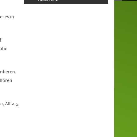
i es in
f
rohe
ntieren.
 hören
, Alltag,