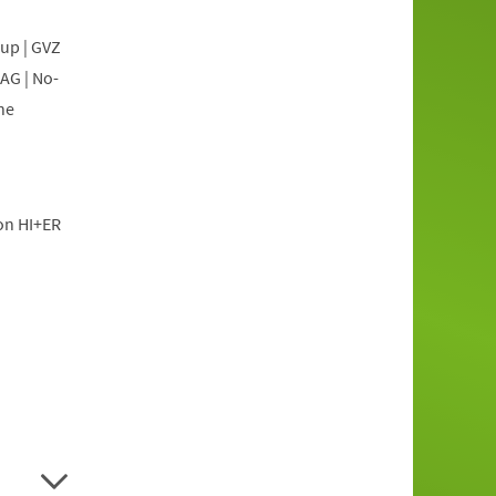
oup | GVZ
AG | No-
he
ion HI+ER