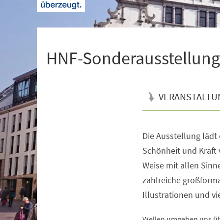
+
1
HNF-Sonderausstellung |
VERANSTALTU
Die Ausstellung lädt
Veranstaltungsinformationen
Schönheit und Kraft 
Weise mit allen Sin
zahlreiche großforma
Illustrationen und v
Wellen umgeben uns übe