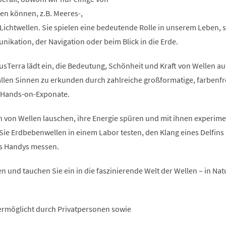
n können, z.B. Meeres-,
Lichtwellen. Sie spielen eine bedeutende Rolle in unserem Leben, se
ikation, der Navigation oder beim Blick in die Erde.
usTerra lädt ein, die Bedeutung, Schönheit und Kraft von Wellen au
 allen Sinnen zu erkunden durch zahlreiche großformatige, farbenf
e Hands-on-Exponate.
 von Wellen lauschen, ihre Energie spüren und mit ihnen experime
Sie Erdbebenwellen in einem Labor testen, den Klang eines Delfins
es Handys messen.
n und tauchen Sie ein in die faszinierende Welt der Wellen – in Natur
ermöglicht durch Privatpersonen sowie