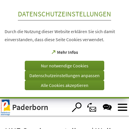
Inhalt anspringen
DATENSCHUTZEINSTELLUNGEN
Durch die Nutzung dieser Website erklären Sie sich damit
einverstanden, dass diese Seite Cookies verwendet.
(Öffnet
Mehr Infos
in
einem
Nur notwendige Cookies
neuen
Tab)
Datenschutzeinstellungen anpassen
Alle Cookies akzeptieren
Visuelle
Paderborn
Assistenzsoftware
öffnen.