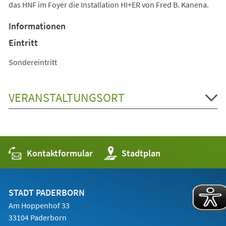
das HNF im Foyer die Installation HI+ER von Fred B. Kanena.
Informationen
Eintritt
Sondereintritt
VERANSTALTUNGSORT
Kontaktformular
(Öffnet
Stadtplan
in
einem
neuen
Tab)
STADT PADERBORN
Am Hoppenhof 33
33104 Paderborn