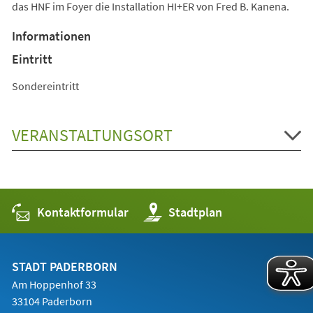
das HNF im Foyer die Installation HI+ER von Fred B. Kanena.
Informationen
Eintritt
Sondereintritt
VERANSTALTUNGSORT
Kontaktformular
(Öffnet
Stadtplan
in
einem
neuen
Tab)
STADT PADERBORN
Am Hoppenhof 33
33104 Paderborn