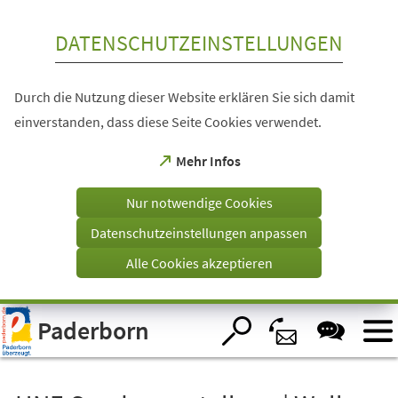
Inhalt anspringen
DATENSCHUTZEINSTELLUNGEN
Durch die Nutzung dieser Website erklären Sie sich damit
einverstanden, dass diese Seite Cookies verwendet.
(Öffnet
Mehr Infos
in
einem
Nur notwendige Cookies
neuen
Tab)
Datenschutzeinstellungen anpassen
Alle Cookies akzeptieren
Visuelle
Paderborn
Assistenzsoftware
öffnen.