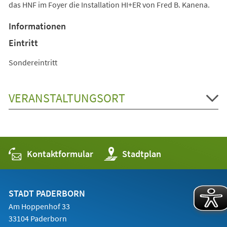
das HNF im Foyer die Installation HI+ER von Fred B. Kanena.
Informationen
Eintritt
Sondereintritt
VERANSTALTUNGSORT
Kontaktformular
(Öffnet
Stadtplan
in
einem
neuen
Tab)
STADT PADERBORN
Am Hoppenhof 33
33104 Paderborn