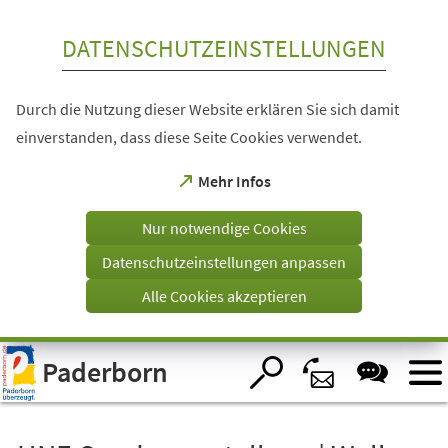
Inhalt anspringen
DATENSCHUTZEINSTELLUNGEN
Durch die Nutzung dieser Website erklären Sie sich damit
einverstanden, dass diese Seite Cookies verwendet.
(Öffnet
Mehr Infos
in
einem
Nur notwendige Cookies
neuen
Tab)
Datenschutzeinstellungen anpassen
Alle Cookies akzeptieren
Visuelle
Paderborn
Assistenzsoftware
öffnen.