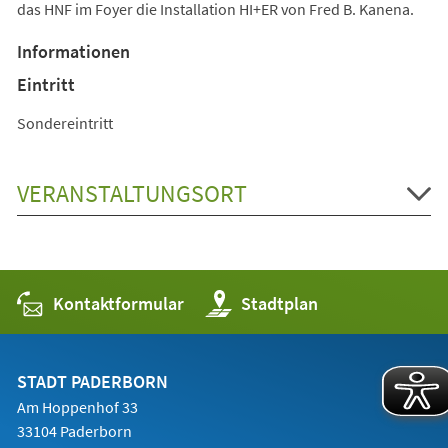
das HNF im Foyer die Installation HI+ER von Fred B. Kanena.
Informationen
Eintritt
Sondereintritt
VERANSTALTUNGSORT
Kontaktformular
(Öffnet
Stadtplan
in
einem
neuen
Tab)
STADT PADERBORN
Am Hoppenhof 33
33104 Paderborn