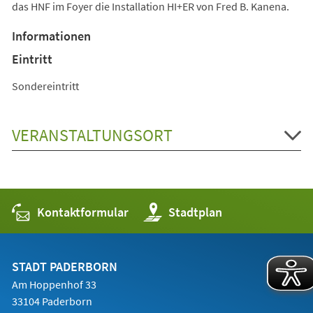
das HNF im Foyer die Installation HI+ER von Fred B. Kanena.
Informationen
Eintritt
Sondereintritt
VERANSTALTUNGSORT
Kontaktformular
(Öffnet
Stadtplan
in
einem
neuen
Tab)
STADT PADERBORN
Am Hoppenhof 33
33104 Paderborn