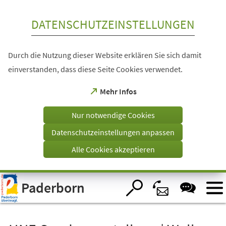
Inhalt anspringen
DATENSCHUTZEINSTELLUNGEN
Durch die Nutzung dieser Website erklären Sie sich damit
einverstanden, dass diese Seite Cookies verwendet.
(Öffnet
Mehr Infos
in
einem
Nur notwendige Cookies
neuen
Tab)
Datenschutzeinstellungen anpassen
Alle Cookies akzeptieren
Visuelle
Paderborn
Assistenzsoftware
öffnen.