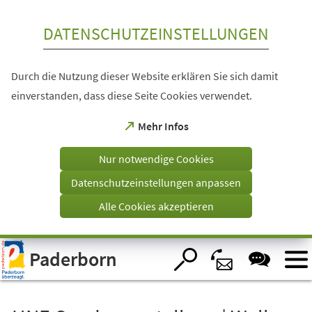
Inhalt anspringen
DATENSCHUTZEINSTELLUNGEN
Durch die Nutzung dieser Website erklären Sie sich damit
einverstanden, dass diese Seite Cookies verwendet.
(Öffnet
Mehr Infos
in
einem
Nur notwendige Cookies
neuen
Tab)
Datenschutzeinstellungen anpassen
Alle Cookies akzeptieren
Visuelle
Paderborn
Assistenzsoftware
öffnen.