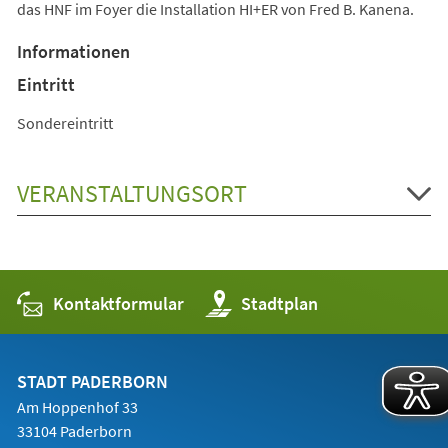
das HNF im Foyer die Installation HI+ER von Fred B. Kanena.
Informationen
Eintritt
Sondereintritt
VERANSTALTUNGSORT
Kontaktformular
(Öffnet
Stadtplan
in
einem
neuen
Tab)
STADT PADERBORN
Am Hoppenhof 33
33104 Paderborn