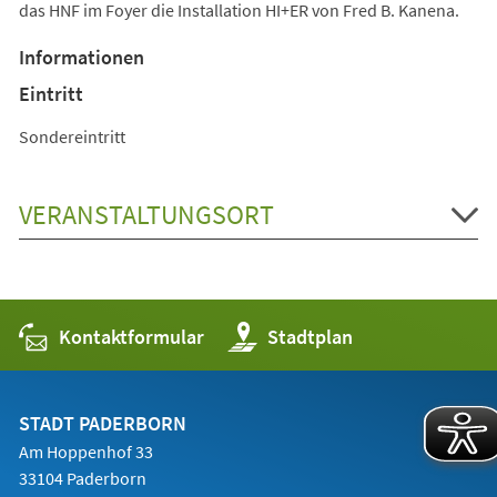
das HNF im Foyer die Installation HI+ER von Fred B. Kanena.
Informationen
Eintritt
Sondereintritt
VERANSTALTUNGSORT
Kontaktformular
(Öffnet
Stadtplan
in
einem
neuen
Tab)
STADT PADERBORN
Am Hoppenhof 33
33104 Paderborn