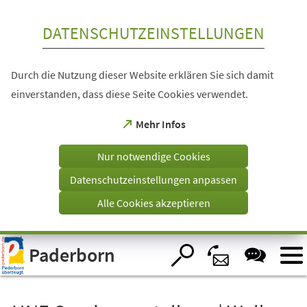
Inhalt anspringen
DATENSCHUTZEINSTELLUNGEN
Durch die Nutzung dieser Website erklären Sie sich damit
einverstanden, dass diese Seite Cookies verwendet.
(Öffnet
Mehr Infos
in
einem
Nur notwendige Cookies
neuen
Tab)
Datenschutzeinstellungen anpassen
Alle Cookies akzeptieren
Visuelle
Paderborn
Assistenzsoftware
öffnen.