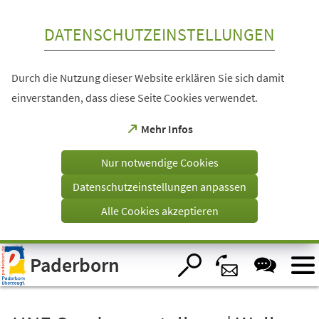
Inhalt anspringen
DATENSCHUTZEINSTELLUNGEN
Durch die Nutzung dieser Website erklären Sie sich damit
einverstanden, dass diese Seite Cookies verwendet.
(Öffnet
Mehr Infos
in
einem
Nur notwendige Cookies
neuen
Tab)
Datenschutzeinstellungen anpassen
Alle Cookies akzeptieren
Visuelle
Paderborn
Assistenzsoftware
öffnen.