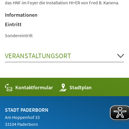
das HNF im Foyer die Installation HI+ER von Fred B. Kanena.
Informationen
Eintritt
Sondereintritt
VERANSTALTUNGSORT
Kontaktformular
(Öffnet
Stadtplan
in
einem
neuen
Tab)
STADT PADERBORN
Am Hoppenhof 33
33104 Paderborn