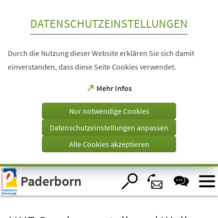
Inhalt anspringen
DATENSCHUTZEINSTELLUNGEN
Durch die Nutzung dieser Website erklären Sie sich damit
einverstanden, dass diese Seite Cookies verwendet.
(Öffnet
Mehr Infos
in
einem
Nur notwendige Cookies
neuen
Tab)
Datenschutzeinstellungen anpassen
Alle Cookies akzeptieren
Visuelle
Paderborn
Assistenzsoftware
öffnen.