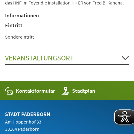
das HNF im Foyer die Installation HI+ER von Fred B. Kanena.
Informationen
Eintritt
Sondereintritt
VERANSTALTUNGSORT
Kontaktformular
(Öffnet
Stadtplan
in
einem
neuen
Tab)
STADT PADERBORN
Am Hoppenhof 33
33104 Paderborn