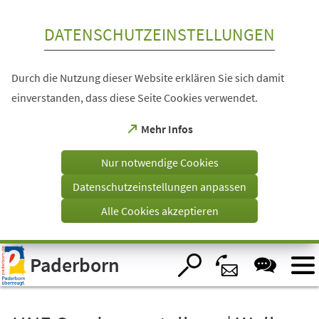
Inhalt anspringen
DATENSCHUTZEINSTELLUNGEN
Durch die Nutzung dieser Website erklären Sie sich damit
einverstanden, dass diese Seite Cookies verwendet.
(Öffnet
Mehr Infos
in
einem
Nur notwendige Cookies
neuen
Tab)
Datenschutzeinstellungen anpassen
Alle Cookies akzeptieren
Visuelle
Paderborn
Assistenzsoftware
öffnen.