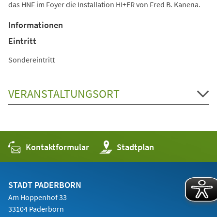
das HNF im Foyer die Installation HI+ER von Fred B. Kanena.
Informationen
Eintritt
Sondereintritt
VERANSTALTUNGSORT
Kontaktformular
(Öffnet
Stadtplan
in
einem
neuen
Tab)
STADT PADERBORN
Am Hoppenhof 33
33104 Paderborn