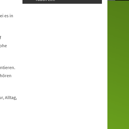
i es in
f
rohe
ntieren.
 hören
, Alltag,