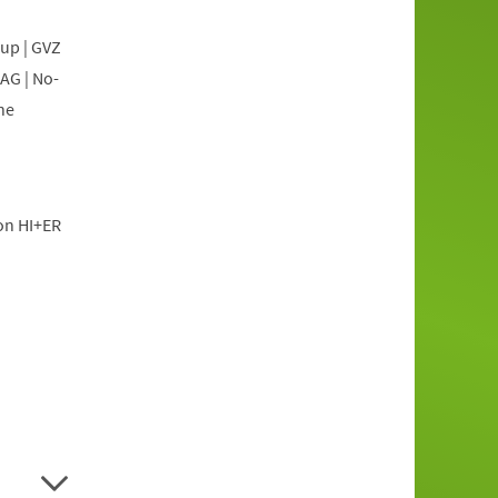
oup | GVZ
AG | No-
he
ion HI+ER