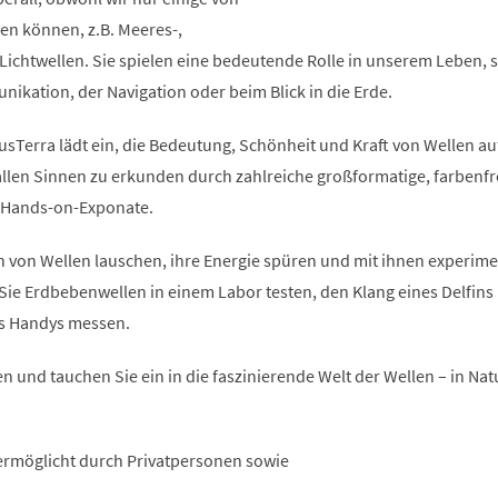
n können, z.B. Meeres-,
Lichtwellen. Sie spielen eine bedeutende Rolle in unserem Leben, se
ikation, der Navigation oder beim Blick in die Erde.
usTerra lädt ein, die Bedeutung, Schönheit und Kraft von Wellen au
 allen Sinnen zu erkunden durch zahlreiche großformatige, farbenf
e Hands-on-Exponate.
 von Wellen lauschen, ihre Energie spüren und mit ihnen experime
Sie Erdbebenwellen in einem Labor testen, den Klang eines Delfins
es Handys messen.
n und tauchen Sie ein in die faszinierende Welt der Wellen – in Natur
ermöglicht durch Privatpersonen sowie