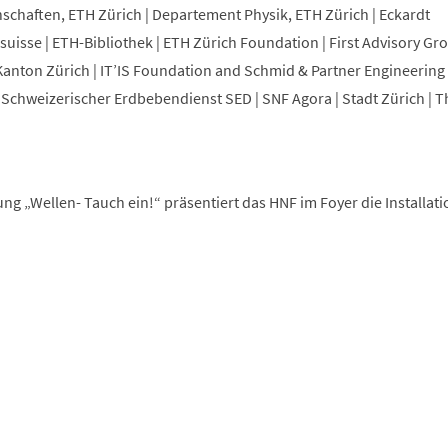
chaften, ETH Zürich | Departement Physik, ETH Zürich | Eckardt
osuisse | ETH-Bibliothek | ETH Zürich Foundation | First Advisory Gr
nton Zürich | IT’IS Foundation and Schmid & Partner Engineering 
Schweizerischer Erdbebendienst SED | SNF Agora | Stadt Zürich | T
ng „Wellen- Tauch ein!“ präsentiert das HNF im Foyer die Installat