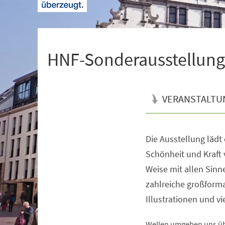
+
1
HNF-Sonderausstellung |
VERANSTALTU
Die Ausstellung lädt
Veranstaltungsinformationen
Schönheit und Kraft 
Weise mit allen Sin
zahlreiche großforma
Illustrationen und v
Wellen umgeben uns übe