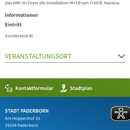
das HNF im Foyer die Installation HI+ER von Fred B. Kanena.
Informationen
Eintritt
Sondereintritt
VERANSTALTUNGSORT
Kontaktformular
(Öffnet
Stadtplan
in
einem
neuen
Tab)
STADT PADERBORN
Am Hoppenhof 33
33104 Paderborn