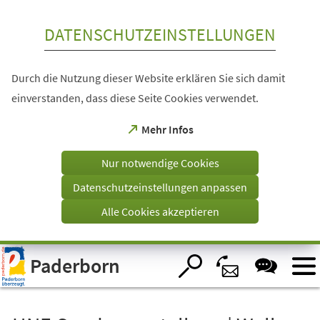
Inhalt anspringen
DATENSCHUTZEINSTELLUNGEN
Durch die Nutzung dieser Website erklären Sie sich damit
einverstanden, dass diese Seite Cookies verwendet.
(Öffnet
Mehr Infos
in
einem
Nur notwendige Cookies
neuen
Tab)
Datenschutzeinstellungen anpassen
Alle Cookies akzeptieren
Visuelle
Paderborn
Assistenzsoftware
öffnen.