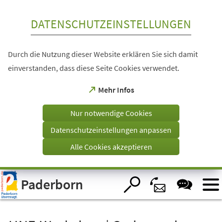
Inhalt anspringen
DATENSCHUTZEINSTELLUNGEN
Durch die Nutzung dieser Website erklären Sie sich damit
einverstanden, dass diese Seite Cookies verwendet.
(Öffnet
Mehr Infos
in
einem
Nur notwendige Cookies
neuen
Tab)
Datenschutzeinstellungen anpassen
Alle Cookies akzeptieren
Visuelle
Paderborn
Assistenzsoftware
öffnen.