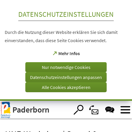
Inhalt anspringen
DATENSCHUTZEINSTELLUNGEN
Durch die Nutzung dieser Website erklären Sie sich damit
einverstanden, dass diese Seite Cookies verwendet.
(Öffnet
Mehr Infos
in
einem
Nur notwendige Cookies
neuen
Tab)
Datenschutzeinstellungen anpassen
Alle Cookies akzeptieren
Visuelle
Paderborn
Assistenzsoftware
öffnen.