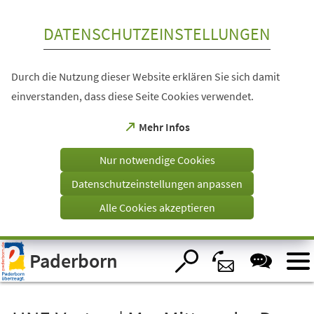
Inhalt anspringen
DATENSCHUTZEINSTELLUNGEN
Durch die Nutzung dieser Website erklären Sie sich damit
einverstanden, dass diese Seite Cookies verwendet.
(Öffnet
Mehr Infos
in
einem
Nur notwendige Cookies
neuen
Tab)
Datenschutzeinstellungen anpassen
Alle Cookies akzeptieren
Visuelle
Paderborn
Assistenzsoftware
öffnen.