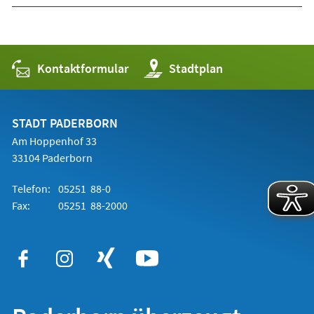
Kontaktformular
(Öffnet
Stadtplan
in
einem
neuen
Tab)
STADT PADERBORN
Am Hoppenhof 33
33104 Paderborn
Telefon:
05251 88-0
Fax:
05251 88-2000