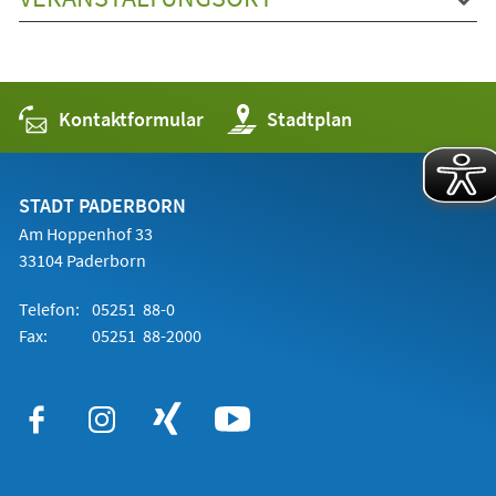
Kontaktformular
(Öffnet
Stadtplan
in
einem
neuen
Tab)
STADT PADERBORN
Am Hoppenhof 33
33104 Paderborn
Telefon:
05251 88-0
Fax:
05251 88-2000