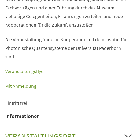
Fachvorträgen und einer Führung durch das Museum
vielfältige Gelegenheiten, Erfahrungen zu teilen und neue
Kooperationen für die Zukunft anzustoßen.
Die Veranstaltung findet in Kooperation mit dem Institut für
Photonische Quantensysteme der Universität Paderborn
statt.
(Öffnet
Veranstaltungsflyer
in
(Öffnet
Mit Anmeldung
einem
in
neuen
einem
Eintritt frei
Tab)
neuen
Informationen
Tab)
VERANSTALTUNGSORT