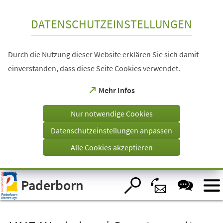
Inhalt anspringen
DATENSCHUTZEINSTELLUNGEN
Durch die Nutzung dieser Website erklären Sie sich damit
einverstanden, dass diese Seite Cookies verwendet.
(Öffnet
Mehr Infos
in
einem
Nur notwendige Cookies
neuen
Tab)
Datenschutzeinstellungen anpassen
Alle Cookies akzeptieren
Visuelle
Paderborn
Assistenzsoftware
öffnen.